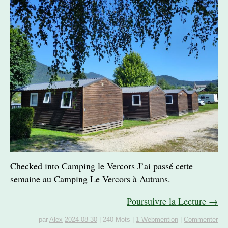
Checked into Camping le Vercors J’ai passé cette
semaine au Camping Le Vercors à Autrans.
Poursuivre la Lecture →
par
Alex
2024-08-30
|
240 Mots
|
1 Webmention
|
Commenter