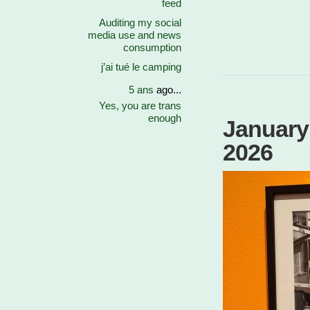
feed
Auditing my social
media use and news
consumption
j’ai tué le camping
5 ans
ago...
Yes, you are trans
enough
January 
2026