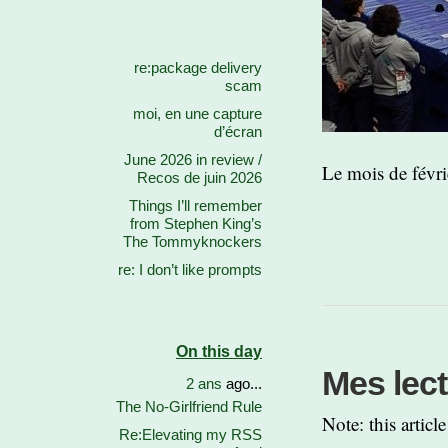
re:package delivery
scam
moi, en une capture
d’écran
June 2026 in review /
Le mois de févrie
Recos de juin 2026
Things I’ll remember
from Stephen King’s
The Tommyknockers
re: I don’t like prompts
On this day
Mes lec
2 ans
ago...
The No-Girlfriend Rule
Note: this artic
Re:Elevating my RSS