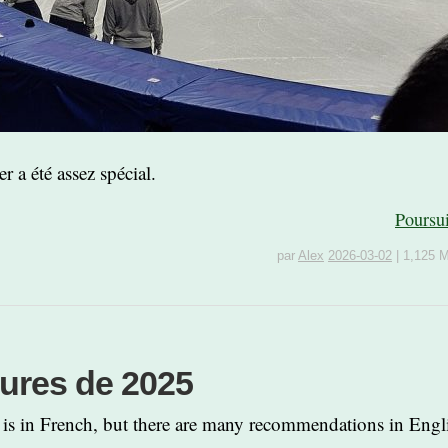
r a été assez spécial.
Poursu
par
Alex
2026-03-02
|
1,125 
tures de 2025
le is in French, but there are many recommendations in Engl