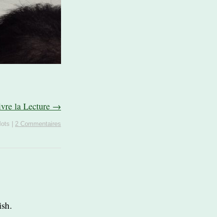
ivre la Lecture →
Mots
|
2 Commentaires
ish.