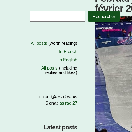
février 
Rechercher
All posts
(worth reading)
In French
In English
All posts
(including
replies and likes)
contact@
this domain
Signal:
asirac.27
Latest posts