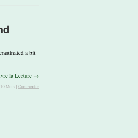
nd
rastinated a bit
ivre la Lecture →
110 Mots
|
Commenter