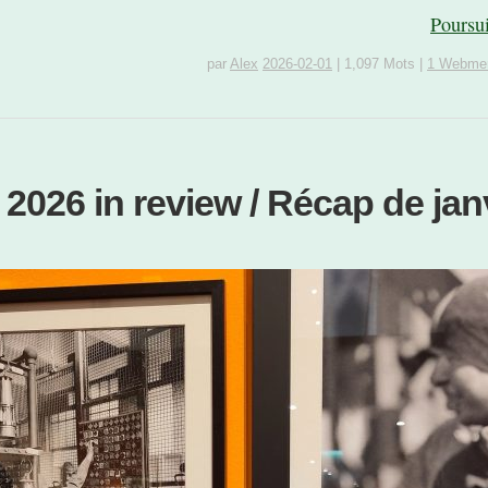
Poursu
par
Alex
2026-02-01
|
1,097 Mots
|
1 Webmen
2026 in review / Récap de jan