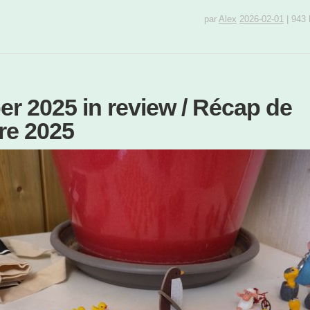
par
Alex
2026-02-01
|
943 
r 2025 in review / Récap de
e 2025