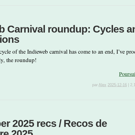
b Carnival roundup: Cycles a
tions
ycle of the Indieweb carnival has come to an end, I’ve proc
lly, the roundup!
Poursu
par
Alex
2025-12-16
|
2,
r 2025 recs / Recos de
re 2025