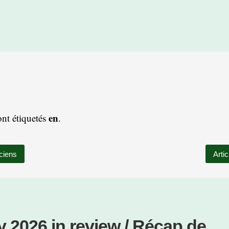
en
ont étiquetés
.
ciens
Arti
 2026 in review / Récap de