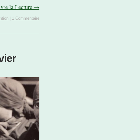
ivre la Lecture →
tion
|
1 Commentaire
vier