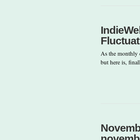
IndieWe
Fluctua
As the monthly c
but here is, fina
Novembe
novemb