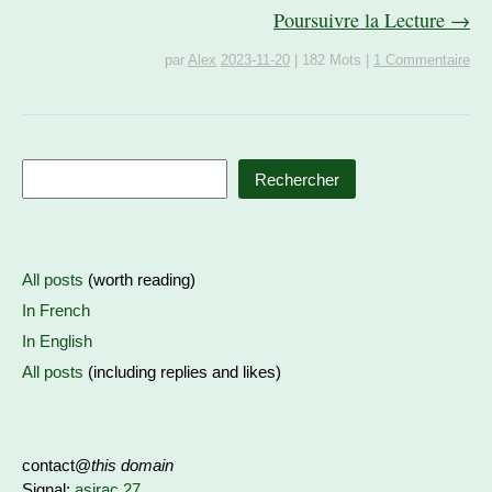
Poursuivre la Lecture →
par
Alex
2023-11-20
|
182 Mots
|
1 Commentaire
Rechercher
All posts
(worth reading)
In French
In English
All posts
(including replies and likes)
contact@
this domain
Signal:
asirac.27