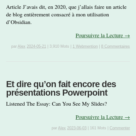
Article J’avais dit, en 2020, que j’allais faire un article
de blog entièrement consacré à mon utilisation
d’Obsidian.
Poursuivre la Lecture →
par
Alex
2024-05-21
|
3,910 Mots
|
1 Webmention
|
8 Commentaires
Et dire qu’on fait encore des
présentations Powerpoint
Listened The Essay: Can You See My Slides?
Poursuivre la Lecture →
par
Alex
2023-06-03
|
161 Mots
|
Commenter