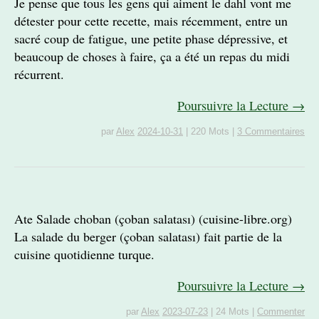
Je pense que tous les gens qui aiment le dahl vont me
détester pour cette recette, mais récemment, entre un
sacré coup de fatigue, une petite phase dépressive, et
beaucoup de choses à faire, ça a été un repas du midi
récurrent.
Poursuivre la Lecture →
par
Alex
2024-10-31
|
220 Mots
|
3 Commentaires
Ate Salade choban (çoban salatası) (cuisine-libre.org)
La salade du berger (çoban salatası) fait partie de la
cuisine quotidienne turque.
Poursuivre la Lecture →
par
Alex
2023-07-23
|
24 Mots
|
Commenter