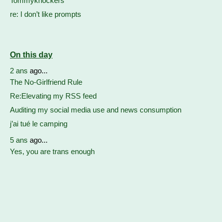
Tommyknockers
re: I don’t like prompts
On this day
2 ans
ago...
The No-Girlfriend Rule
Re:Elevating my RSS feed
Auditing my social media use and news consumption
j’ai tué le camping
5 ans
ago...
Yes, you are trans enough