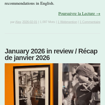
recommendations in English.
Poursuivre la Lecture →
par
Alex
2026-02-01
|
1,097 Mots
|
1 Webmention
|
1 Commentaire
January 2026 in review / Récap
de janvier 2026