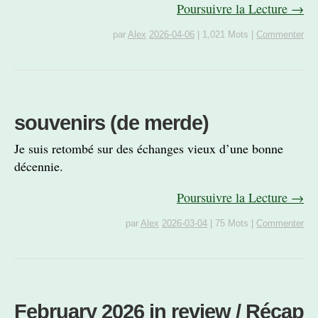
Poursuivre la Lecture →
par
Alex
2026-04-06
|
1,021 Mots
|
Commenter
souvenirs (de merde)
Je suis retombé sur des échanges vieux d’une bonne
décennie.
Poursuivre la Lecture →
par
Alex
2026-03-04
|
75 Mots
|
Commenter
February 2026 in review / Récap