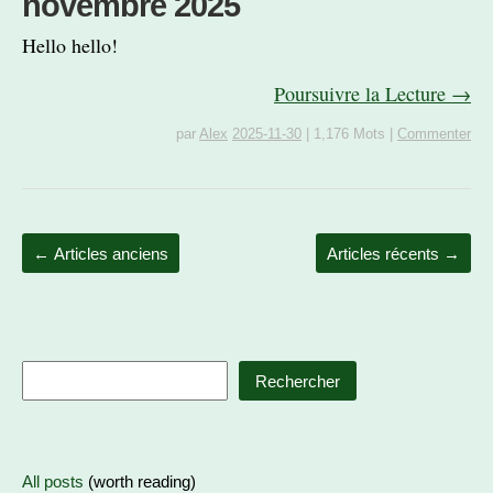
novembre 2025
Hello hello!
Poursuivre la Lecture →
par
Alex
2025-11-30
|
1,176 Mots
|
Commenter
←
Articles anciens
Articles récents
→
Rechercher
All posts
(worth reading)