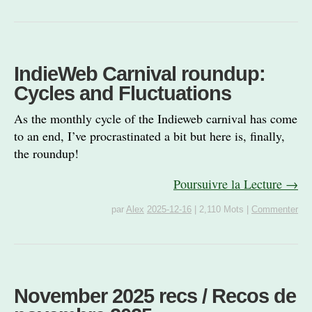
IndieWeb Carnival roundup:
Cycles and Fluctuations
As the monthly cycle of the Indieweb carnival has come
to an end, I’ve procrastinated a bit but here is, finally,
the roundup!
Poursuivre la Lecture →
par
Alex
2025-12-16
|
2,110 Mots
|
Commenter
November 2025 recs / Recos de