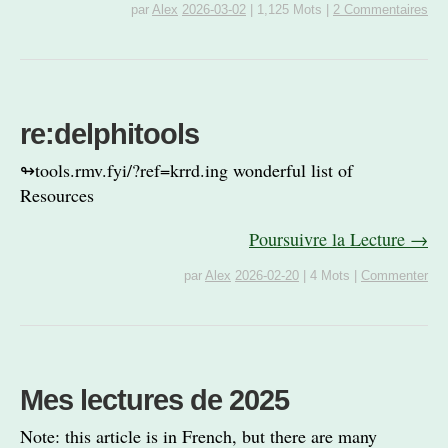
par
Alex
2026-03-02
|
1,125 Mots
|
2 Commentaires
re:delphitools
↬tools.rmv.fyi/?ref=krrd.ing wonderful list of
Resources
Poursuivre la Lecture →
par
Alex
2026-02-20
|
4 Mots
|
Commenter
Mes lectures de 2025
Note: this article is in French, but there are many