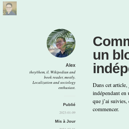
Comme
un bl
indépe
Alex
they/them, il. Wikipedian and
book reader, mostly.
Localization and sociology
Dans cet article,
enthusiast.
indépendant en u
que j’ai suivies,
Publié
commencer.
2023-01-09
Mis à Jour