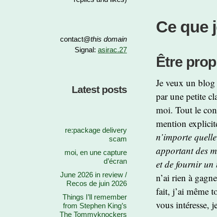
Ce que j
contact@
this domain
Signal:
asirac.27
Être prop
Je veux un blog 
Latest posts
par une petite c
moi. Tout le con
mention explicit
re:package delivery
n’importe quelle
scam
apportant des mo
moi, en une capture
d’écran
et de fournir un
June 2026 in review /
n’ai rien à gagne
Recos de juin 2026
fait, j’ai même t
Things I’ll remember
vous intéresse, je
from Stephen King’s
The Tommyknockers