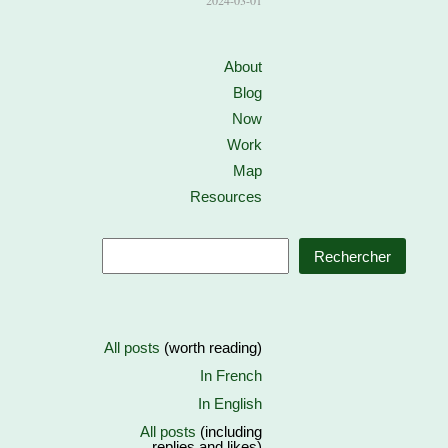
2024-03-01
About
Blog
Now
Work
Map
Resources
Rechercher
All posts
(worth reading)
In French
In English
All posts
(including
replies and likes)