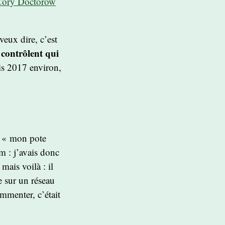
Cory Doctorow
veux dire, c’est
 contrôlent qui
uis 2017 environ,
re « mon pote
m : j’avais donc
mais voilà : il
e sur un réseau
ommenter, c’était