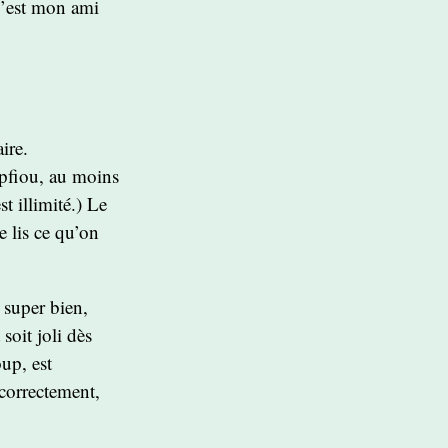
 c’est mon ami
ire.
 pfiou, au moins
t illimité.) Le
je lis ce qu’on
 super bien,
soit joli dès
oup, est
r correctement,