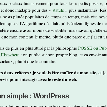
réseaux sociaux intensivement pour tous les « petits posts »,
ue et donc inadapté pour des «
statuts
» plus instantanés. Résul
es posts plutôt populaires de temps en temps, mais vite noy
ient que si l’Algorithme décidait qu’ils étaient dignes de m
réfère encore avoir moins de visibilité, mais savoir qu’elle e
 que mon contenu le mérite, plutôt que parce que j’ai eu u
tais de plus en plus attiré par la philosophie
POSSE ou Publ
 Elsewhere
: on publie sur son propre blog, et ça envoie 
sociaux, plutôt que le contraire.
 deux critères : je voulais être maître de mon site, et je
rvir pour interagir avec le reste du web.
on simple : WordPress
e solution open-source, que je connais bien et dans laquell