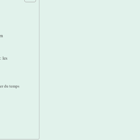
en
: les
ner du temps