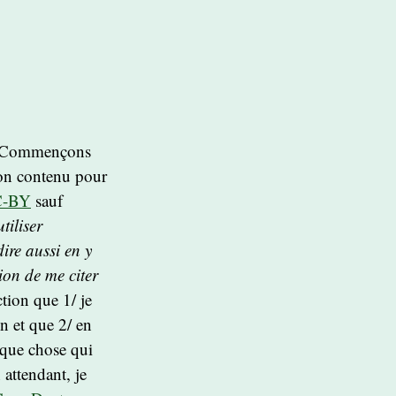
 Commençons
 mon contenu pour
CC-BY
sauf
tiliser
ire aussi en y
ion de me citer
ction que 1/ je
on et que 2/ en
elque chose qui
n attendant, je