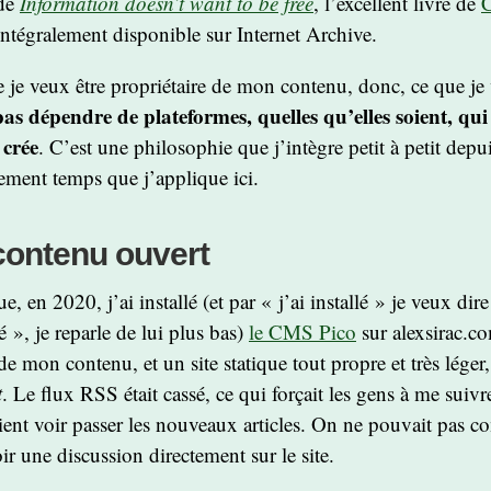
de
Information doesn’t want to be free
, l’excellent livre de
 intégralement disponible sur Internet Archive.
 je veux être propriétaire de mon contenu, donc, ce que je 
pas dépendre de plateformes, quelles qu’elles soient, qui
 crée
. C’est une philosophie que j’intègre petit à petit dep
rgement temps que j’applique ici.
contenu ouvert
e, en 2020, j’ai installé (et par « j’ai installé » je veux di
é », je reparle de lui plus bas)
le CMS Pico
sur alexsirac.co
de mon contenu, et un site statique tout propre et très léger, 
t
. Le flux RSS était cassé, ce qui forçait les gens à me suivr
aient voir passer les nouveaux articles. On ne pouvait pas c
ir une discussion directement sur le site.