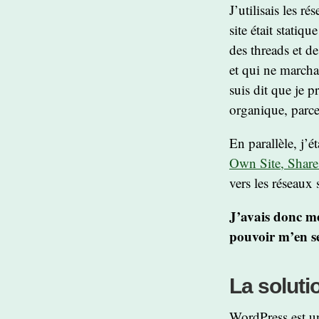
J’utilisais les 
site était statiq
des threads et d
et qui ne marcha
suis dit que je p
organique, parce
En parallèle, j’é
Own Site, Share
vers les réseaux 
J’avais donc mes
pouvoir m’en se
La soluti
WordPress est un