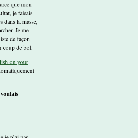
 parce que mon
tat, je faisais
és dans la masse,
archer. Je me
xiste de façon
n coup de bol.
ish on your
automatiquement
 voulais
e je n’ai pas