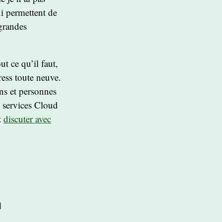
ui permettent de
 grandes
t ce qu’il faut,
ess toute neuve.
ons et personnes
s services Cloud
t
discuter avec
n