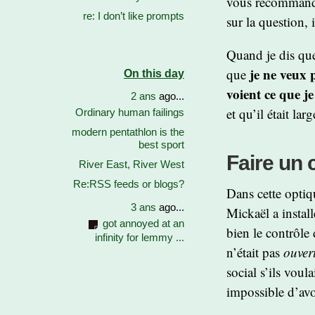
vous recomman
re: I don’t like prompts
sur la question,
Quand je dis que
je ne veux 
que
On this day
voient ce que je
2 ans
ago...
et qu’il était la
Ordinary human failings
modern pentathlon is the
best sport
Faire un 
River East, River West
Re:RSS feeds or blogs?
Dans cette optiqu
3 ans
ago...
Mickaël a install
got annoyed at an
bien le contrôle 
infinity for lemmy ...
n’était pas
ouver
social s’ils voul
impossible d’avo