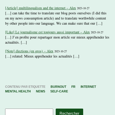
[Article] multilingualism and the internet – Alex
2023-10-27
[…] can take the time to translate our blog posts ourselves (I did this
on my news consumption article) and to translate worthwhile content
by other people into our language. We can make sure that our […]
[Like] Le journalisme est toujours aussi important – Alex
2023-10-27
[…] J’en profite pour repartager mon article sur mieux appréhender les
actualités. […]
[Note] élections (en gros) – Alex
2023-10-27
[…] related: Mieux appréhender les actualités […]
CONTENU PAR ETIQUETTE
BURNOUT
FR
INTERNET
MENTAL HEALTH
NEWS
SELF-CARE
Rechercher