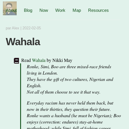
About
Blog
Now
Work
Map
Resources
par
Alex
|
2022-02-05
Wahala
Read
Wahala
by
Nikki May
Ronke, Simi, Boo are three mixed-race friends
living in London.
They have the gift of two cultures, Nigerian and
English.
Not all of them choose to see it that way.
Everyday racism has never held them back, but
now in their thirties, they question their future.
Ronke wants a husband (he must be Nigerian); Boo
enjoys (correction: endures) stay-at-home
motherhood; while Simi, full of fashion career