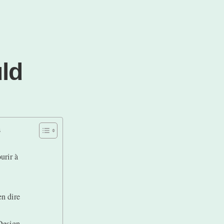
uld
s
urir à
en dire
Design