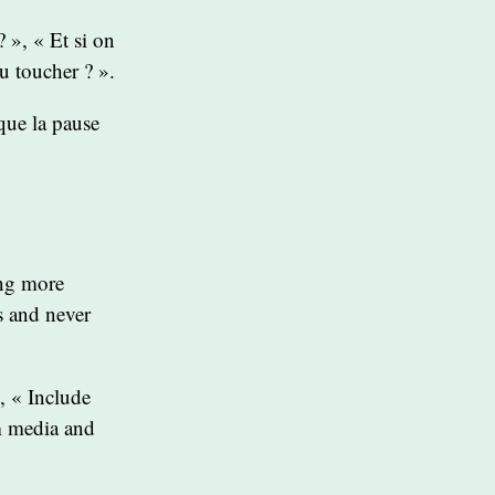
 », « Et si on
u toucher ? ».
que la pause
ing more
s and never
, « Include
am media and