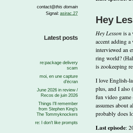
contact@
this domain
Signal:
asirac.27
Hey Le
Hey Lesson
is a
Latest posts
accent adding a 
interviewed an e
ring world? (Hal
re:package delivery
is zookeeping re
scam
moi, en une capture
I love English-l
d’écran
plus, and I also 
June 2026 in review /
Recos de juin 2026
fun video game e
Things I’ll remember
assumes about ali
from Stephen King’s
probably does lo
The Tommyknockers
re: I don’t like prompts
Last episode
: 2