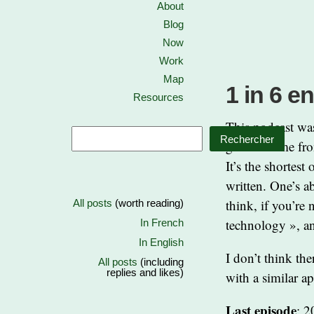
About
Blog
Now
Work
Map
1 in 6 e
Resources
This podcast was
Rechercher
gets its name fro
It’s the shortest
written. One’s 
think, if you’re
All posts
(worth reading)
technology », an
In French
In English
I don’t think the
All posts
(including
replies and likes)
with a similar a
Last episode
: 2