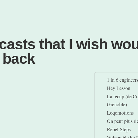
casts that I wish wo
 back
1 in 6 engineer
Hey Lesson
La récup (de Co
Grenoble)
Loqomotions
On peut plus ri
Rebel Steps
Vulnerable by 