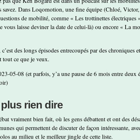
z pas que Ken Bogard est dans un podcast sur les mobilités
s savez. Dans Loqomotion, une fine équipe (Chloé, Victor,
uestions de mobilité, comme « Les trottinettes électriques »
e vous laisse deviner la date de celui-là) ou encore « La mo
t, c’est des longs épisodes entrecoupés par des chroniques e
t tout ce que je veux.
023-05-08 (et parfois, y’a une pause de 6 mois entre deux 
oir)
plus rien dire
bat vraiment bien fait, où les gens débattent et ont des dé
unes qui permettent de discuter de façon intéressante, ave
los au milieu et le meilleur jingle de cette liste.