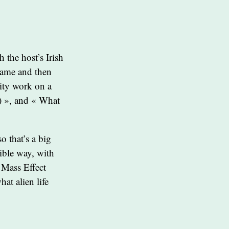
 the host’s Irish
 game and then
vity work on a
u) », and « What
o that’s a big
tible way, with
 Mass Effect
hat alien life