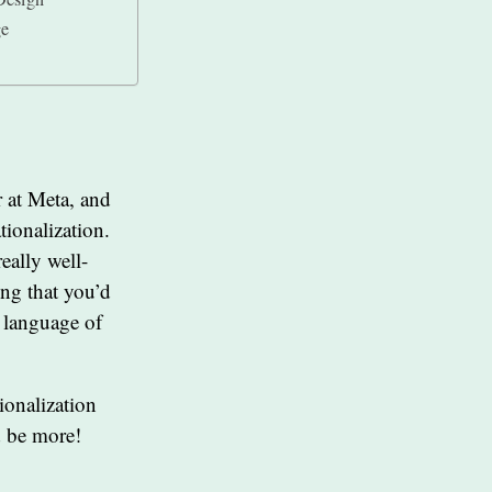
ge
r at Meta, and
tionalization.
really well-
ing that you’d
e language of
tionalization
d be more!