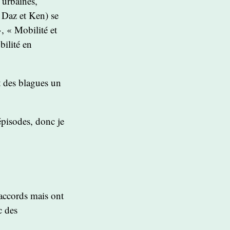
 urbaines,
 Daz et Ken) se
, « Mobilité et
bilité en
t des blagues un
épisodes, donc je
saccords mais ont
c des