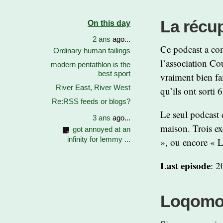
La récup
On this day
2 ans
ago...
Ce podcast a com
Ordinary human failings
l’association Co
modern pentathlon is the
best sport
vraiment bien fa
River East, River West
qu’ils ont sorti 
Re:RSS feeds or blogs?
Le seul podcast d
3 ans
ago...
maison. Trois ex
got annoyed at an
infinity for lemmy ...
», ou encore « Le
Last episode
: 2
Loqomo