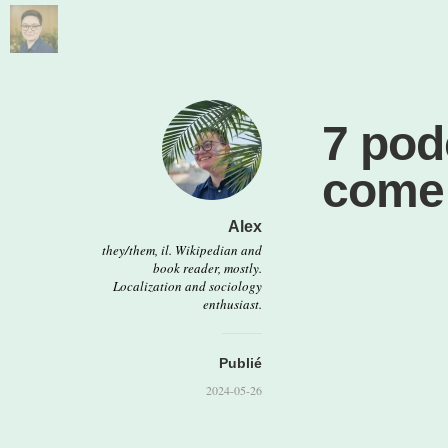
7 pod
come
Alex
they/them, il. Wikipedian and
book reader, mostly.
Localization and sociology
enthusiast.
Publié
2024-05-26