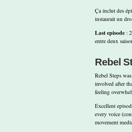
Ça inclut des ép
instaurait un dr
Last episode
: 2
entre deux saison
Rebel S
Rebel Steps was 
involved after t
feeling overwhel
Excellent episo
every voice (con
movement media