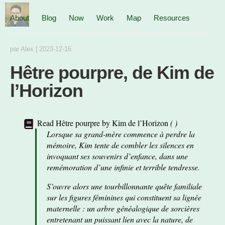
About
Blog
Now
Work
Map
Resources
par
Alex
|
2023-12-16
Hêtre pourpre, de Kim de
l’Horizon
Read
Hêtre pourpre
by
Kim de l’Horizon
(
)
Lorsque sa grand-mère commence à perdre la
mémoire, Kim tente de combler les silences en
invoquant ses souvenirs d’enfance, dans une
remémoration d’une infinie et terrible tendresse.
S’ouvre alors une tourbillonnante quête familiale
sur les figures féminines qui constituent sa lignée
maternelle : un arbre généalogique de sorcières
entretenant un puissant lien avec la nature, de