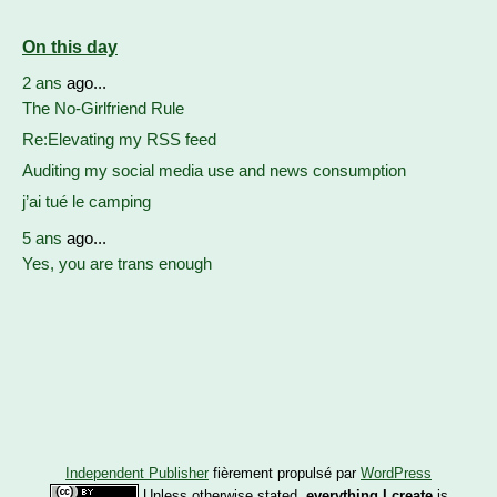
On this day
2 ans
ago...
The No-Girlfriend Rule
Re:Elevating my RSS feed
Auditing my social media use and news consumption
j’ai tué le camping
5 ans
ago...
Yes, you are trans enough
Independent Publisher
fièrement propulsé par
WordPress
Unless otherwise stated,
everything I create
is