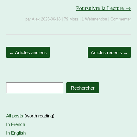
Poursuivre la Lecture →
par
Alex
2023-06-18
|
79 Mots
|
1 Webmention
|
Commenter
←
Articles anciens
Articles récents
→
Rechercher
All posts
(worth reading)
In French
In English