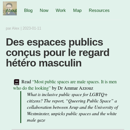
About
Blog
Now
Work
Map
Resources
par
Alex
|
2023-01-11
Des espaces publics
conçus pour le regard
hétéro masculin
Read
“Most public spaces are male spaces. It is men
who do the looking”
by
Dr Ammar Azzouz
What is inclusive public space for LGBTQ+
citizens? The report, “Queering Public Space” a
collaboration between Arup and the University of
Westminster, unpicks public spaces and the white
male gaze