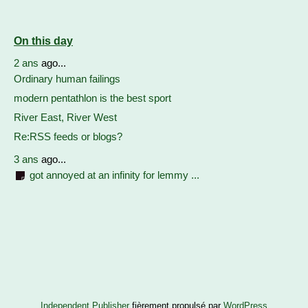
On this day
2 ans
ago...
Ordinary human failings
modern pentathlon is the best sport
River East, River West
Re:RSS feeds or blogs?
3 ans
ago...
got annoyed at an infinity for lemmy ...
Independent Publisher
fièrement propulsé par
WordPress